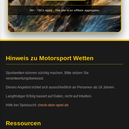
18+ · T&Cs apply · This site is an affiliate aggregator.
Hinweis zu Motorsport Wetten
Sportwetten können süchtig machen. Bitte setzen Sie
verantwortungsbewusst.
Dieses Angebot richtet sich ausschließlich an Personen ab 18 Jahren.
Langfristiger Erfolg basiert auf Daten, nicht auf Intuition.
Hilfe bei Spielsucht:
check-dein-spiel.de
Ressourcen