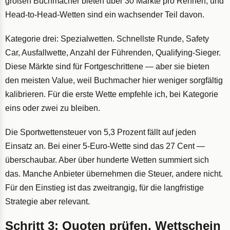
großen Buchmacher bieten über 30 Märkte pro Rennen, und
Head-to-Head-Wetten sind ein wachsender Teil davon.
Kategorie drei: Spezialwetten. Schnellste Runde, Safety
Car, Ausfallwette, Anzahl der Führenden, Qualifying-Sieger.
Diese Märkte sind für Fortgeschrittene — aber sie bieten
den meisten Value, weil Buchmacher hier weniger sorgfältig
kalibrieren. Für die erste Wette empfehle ich, bei Kategorie
eins oder zwei zu bleiben.
Die Sportwettensteuer von 5,3 Prozent fällt auf jeden
Einsatz an. Bei einer 5-Euro-Wette sind das 27 Cent —
überschaubar. Aber über hunderte Wetten summiert sich
das. Manche Anbieter übernehmen die Steuer, andere nicht.
Für den Einstieg ist das zweitrangig, für die langfristige
Strategie aber relevant.
Schritt 3: Quoten prüfen, Wettschein