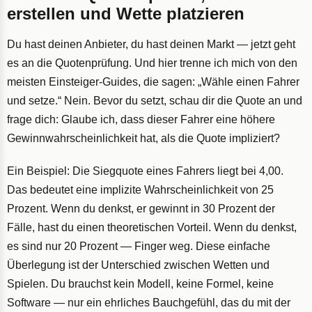
erstellen und Wette platzieren
Du hast deinen Anbieter, du hast deinen Markt — jetzt geht
es an die Quotenprüfung. Und hier trenne ich mich von den
meisten Einsteiger-Guides, die sagen: „Wähle einen Fahrer
und setze.“ Nein. Bevor du setzt, schau dir die Quote an und
frage dich: Glaube ich, dass dieser Fahrer eine höhere
Gewinnwahrscheinlichkeit hat, als die Quote impliziert?
Ein Beispiel: Die Siegquote eines Fahrers liegt bei 4,00.
Das bedeutet eine implizite Wahrscheinlichkeit von 25
Prozent. Wenn du denkst, er gewinnt in 30 Prozent der
Fälle, hast du einen theoretischen Vorteil. Wenn du denkst,
es sind nur 20 Prozent — Finger weg. Diese einfache
Überlegung ist der Unterschied zwischen Wetten und
Spielen. Du brauchst kein Modell, keine Formel, keine
Software — nur ein ehrliches Bauchgefühl, das du mit der