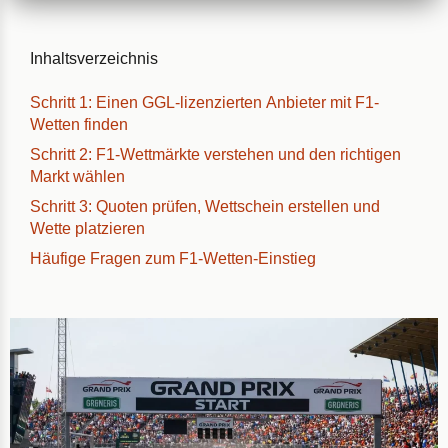
Inhaltsverzeichnis
Schritt 1: Einen GGL-lizenzierten Anbieter mit F1-
Wetten finden
Schritt 2: F1-Wettmärkte verstehen und den richtigen
Markt wählen
Schritt 3: Quoten prüfen, Wettschein erstellen und
Wette platzieren
Häufige Fragen zum F1-Wetten-Einstieg