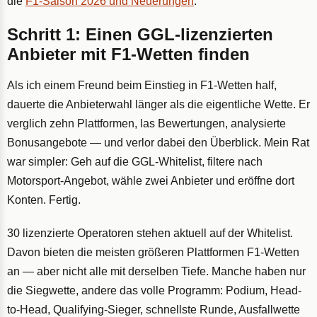
die
F1-Saison 2026 und Neuerungen
.
Schritt 1: Einen GGL-lizenzierten
Anbieter mit F1-Wetten finden
Als ich einem Freund beim Einstieg in F1-Wetten half,
dauerte die Anbieterwahl länger als die eigentliche Wette. Er
verglich zehn Plattformen, las Bewertungen, analysierte
Bonusangebote — und verlor dabei den Überblick. Mein Rat
war simpler: Geh auf die GGL-Whitelist, filtere nach
Motorsport-Angebot, wähle zwei Anbieter und eröffne dort
Konten. Fertig.
30 lizenzierte Operatoren stehen aktuell auf der Whitelist.
Davon bieten die meisten größeren Plattformen F1-Wetten
an — aber nicht alle mit derselben Tiefe. Manche haben nur
die Siegwette, andere das volle Programm: Podium, Head-
to-Head, Qualifying-Sieger, schnellste Runde, Ausfallwette