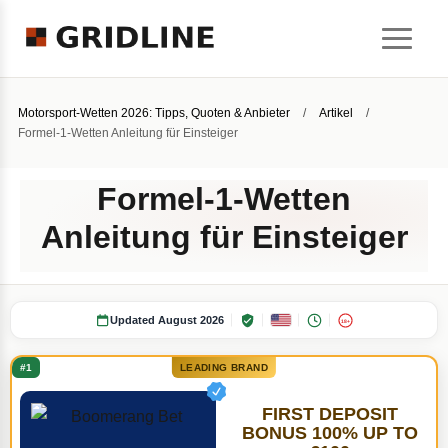
Motorsport-Wetten 2026: Tipps, Quoten & Anbieter
/
Artikel
/
Formel-1-Wetten Anleitung für Einsteiger
Formel-1-Wetten
Anleitung für Einsteiger
Updated August 2026
18+
#1
LEADING BRAND
FIRST DEPOSIT
BONUS 100% UP TO