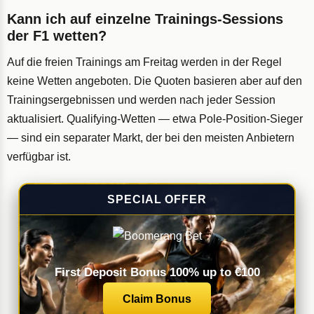
Kann ich auf einzelne Trainings-Sessions
der F1 wetten?
Auf die freien Trainings am Freitag werden in der Regel
keine Wetten angeboten. Die Quoten basieren aber auf den
Trainingsergebnissen und werden nach jeder Session
aktualisiert. Qualifying-Wetten — etwa Pole-Position-Sieger
— sind ein separater Markt, der bei den meisten Anbietern
verfügbar ist.
SPECIAL OFFER
First Deposit Bonus 100% up to €100
Claim Bonus