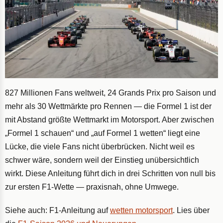
827 Millionen Fans weltweit, 24 Grands Prix pro Saison und
mehr als 30 Wettmärkte pro Rennen — die Formel 1 ist der
mit Abstand größte Wettmarkt im Motorsport. Aber zwischen
„Formel 1 schauen“ und „auf Formel 1 wetten“ liegt eine
Lücke, die viele Fans nicht überbrücken. Nicht weil es
schwer wäre, sondern weil der Einstieg unübersichtlich
wirkt. Diese Anleitung führt dich in drei Schritten von null bis
zur ersten F1-Wette — praxisnah, ohne Umwege.
Siehe auch: F1-Anleitung auf
wetten motorsport
. Lies über