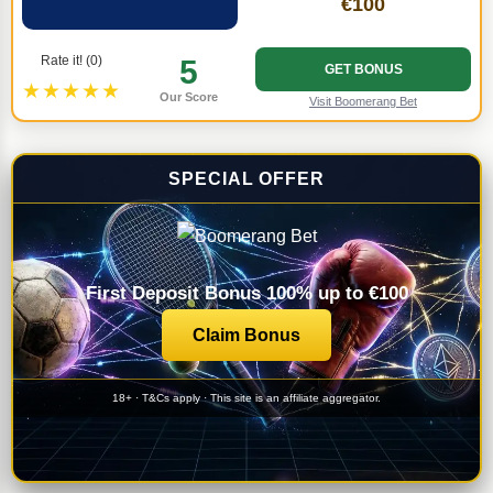
€100
Rate it! (0)
5
GET BONUS
★★★★★
Our Score
Visit Boomerang Bet
SPECIAL OFFER
First Deposit Bonus 100% up to €100
Claim Bonus
18+ · T&Cs apply · This site is an affiliate aggregator.