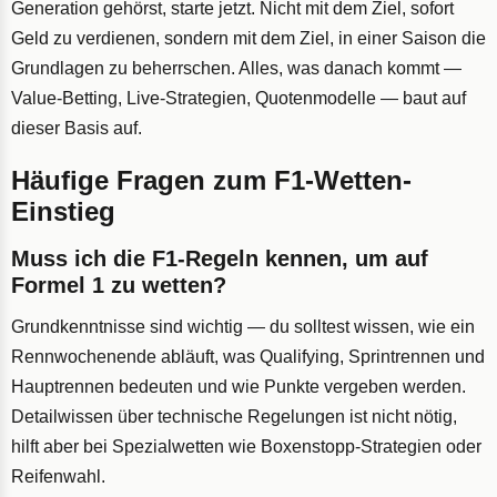
Generation gehörst, starte jetzt. Nicht mit dem Ziel, sofort
Geld zu verdienen, sondern mit dem Ziel, in einer Saison die
Grundlagen zu beherrschen. Alles, was danach kommt —
Value-Betting, Live-Strategien, Quotenmodelle — baut auf
dieser Basis auf.
Häufige Fragen zum F1-Wetten-
Einstieg
Muss ich die F1-Regeln kennen, um auf
Formel 1 zu wetten?
Grundkenntnisse sind wichtig — du solltest wissen, wie ein
Rennwochenende abläuft, was Qualifying, Sprintrennen und
Hauptrennen bedeuten und wie Punkte vergeben werden.
Detailwissen über technische Regelungen ist nicht nötig,
hilft aber bei Spezialwetten wie Boxenstopp-Strategien oder
Reifenwahl.