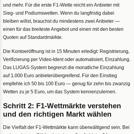
und mehr. Für die erste F1-Wette reicht ein Anbieter mit
Sieg- und Podiumswetten. Wenn du langfristig dabei
bleiben willst, brauchst du mindestens zwei Anbieter —
einen für das breiteste Angebot und einen mit den besten
Quoten auf Standardmärkte.
Die Kontoeröffnung ist in 15 Minuten erledigt: Registrierung,
Verifizierung per Video-Ident oder automatisiert, Einzahlung.
Das LUGAS-System begrenzt die monatliche Einzahlung
auf 1.000 Euro anbieterübergreifend. Für den Einstieg
empfehle ich 50 bis 100 Euro — genug für zehn bis zwanzig
Wetten zu je 5 Euro, um das System kennenzulernen.
Schritt 2: F1-Wettmärkte verstehen
und den richtigen Markt wählen
Die Vielfalt der F1-Wettmärkte kann überwältigend sein. Bei