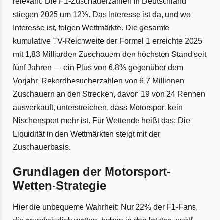
relevant: Die F1-Zuschauerzahlen in Deutschland
stiegen 2025 um 12%. Das Interesse ist da, und wo
Interesse ist, folgen Wettmärkte. Die gesamte
kumulative TV-Reichweite der Formel 1 erreichte 2025
mit 1,83 Milliarden Zuschauern den höchsten Stand seit
fünf Jahren — ein Plus von 6,8% gegenüber dem
Vorjahr. Rekordbesucherzahlen von 6,7 Millionen
Zuschauern an den Strecken, davon 19 von 24 Rennen
ausverkauft, unterstreichen, dass Motorsport kein
Nischensport mehr ist. Für Wettende heißt das: Die
Liquidität in den Wettmärkten steigt mit der
Zuschauerbasis.
Grundlagen der Motorsport-
Wetten-Strategie
Hier die unbequeme Wahrheit: Nur 22% der F1-Fans,