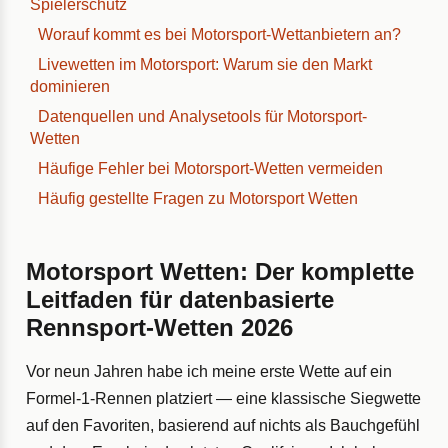
Spielerschutz
Worauf kommt es bei Motorsport-Wettanbietern an?
Livewetten im Motorsport: Warum sie den Markt
dominieren
Datenquellen und Analysetools für Motorsport-
Wetten
Häufige Fehler bei Motorsport-Wetten vermeiden
Häufig gestellte Fragen zu Motorsport Wetten
Motorsport Wetten: Der komplette
Leitfaden für datenbasierte
Rennsport-Wetten 2026
Vor neun Jahren habe ich meine erste Wette auf ein
Formel-1-Rennen platziert — eine klassische Siegwette
auf den Favoriten, basierend auf nichts als Bauchgefühl