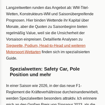
Langzeitwetten runden das Angebot ab: WM-Titel-
Wetten, Konstrukteurs-WM und Saisonübergreifende
Prognosen. Hier binden Wettende ihr Kapital über
Monate, aber die Quoten zu Saisonbeginn bieten
regelmäßig Value, weil sie die Unsicherheit der
Vorsaison einpreisen. Detaillierte Analysen zu
Siegwette, Podium, Head-to-Head und weiteren
Motorsport-Wettarten
finden sich im spezialisierten
Guide.
Spezialwetten: Safety Car, Pole
Position und mehr
In einer Saison wie 2026, in der das neue F1-
Reglement die Kräfteverhältnisse durcheinanderwirbelt,
werden Spezialwetten besonders attraktiv. Ich erinnere
mich an den Großen Preis von Singapur 2023, als die