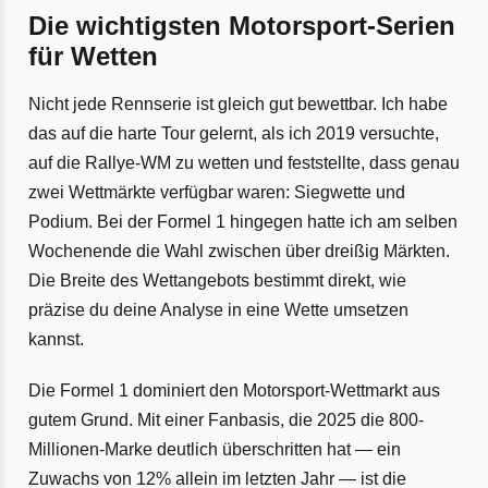
Die wichtigsten Motorsport-Serien
für Wetten
Nicht jede Rennserie ist gleich gut bewettbar. Ich habe
das auf die harte Tour gelernt, als ich 2019 versuchte,
auf die Rallye-WM zu wetten und feststellte, dass genau
zwei Wettmärkte verfügbar waren: Siegwette und
Podium. Bei der Formel 1 hingegen hatte ich am selben
Wochenende die Wahl zwischen über dreißig Märkten.
Die Breite des Wettangebots bestimmt direkt, wie
präzise du deine Analyse in eine Wette umsetzen
kannst.
Die Formel 1 dominiert den Motorsport-Wettmarkt aus
gutem Grund. Mit einer Fanbasis, die 2025 die 800-
Millionen-Marke deutlich überschritten hat — ein
Zuwachs von 12% allein im letzten Jahr — ist die