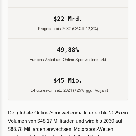
$22 Mrd.
Prognose bis 2032 (CAGR 12,3%)
49,88%
Europas Anteil am Online-Sportwettenmarkt
$45 Mio.
F1-Futures-Umsatz 2024 (+25% ggü. Vorjahr)
Der globale Online-Sportwettenmarkt erreichte 2025 ein
Volumen von $48,17 Milliarden und wird bis 2030 auf
$88,78 Milliarden anwachsen. Motorsport-Wetten