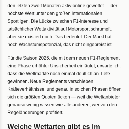
den letzten zwölf Monaten aktiv online gewettet — der
höchste Wert unter den großen internationalen
Sportligen. Die Lücke zwischen F1-Interesse und
tatsächlicher Wettaktivität auf Motorsport schrumpft,
aber sie existiert noch. Das bedeutet: Der Markt hat
noch Wachstumspotenzial, das nicht eingepreist ist.
Für die Saison 2026, die mit dem neuen F1-Reglement
eine Phase erhöhter Unsicherheit einläutet, erwarte ich,
dass die Wettmärkte noch einmal deutlich an Tiefe
gewinnen. Neue Reglements verschieben
Kräfteverhältnisse, und genau in solchen Phasen öffnen
sich die größten Quotenlücken — weil die Wettanbieter
genauso wenig wissen wie alle anderen, wer von den
Regeländerungen profitiert.
Welche Wettarten gibt es im