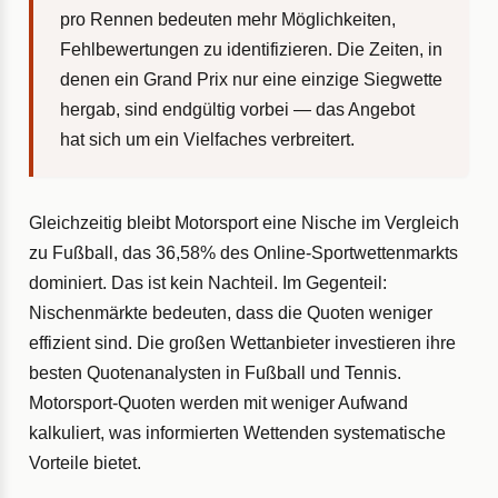
pro Rennen bedeuten mehr Möglichkeiten,
Fehlbewertungen zu identifizieren. Die Zeiten, in
denen ein Grand Prix nur eine einzige Siegwette
hergab, sind endgültig vorbei — das Angebot
hat sich um ein Vielfaches verbreitert.
Gleichzeitig bleibt Motorsport eine Nische im Vergleich
zu Fußball, das 36,58% des Online-Sportwettenmarkts
dominiert. Das ist kein Nachteil. Im Gegenteil:
Nischenmärkte bedeuten, dass die Quoten weniger
effizient sind. Die großen Wettanbieter investieren ihre
besten Quotenanalysten in Fußball und Tennis.
Motorsport-Quoten werden mit weniger Aufwand
kalkuliert, was informierten Wettenden systematische
Vorteile bietet.