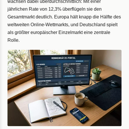
wachsen dabei überdurchschnittlich: Mit einer
jährlichen Rate von 12,3% überflügeln sie den
Gesamtmarkt deutlich. Europa hält knapp die Hälfte des
weltweiten Online-Wettmarkts, und Deutschland spielt
als größter europäischer Einzelmarkt eine zentrale
Rolle.