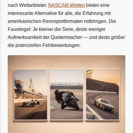
nach Wettanbieter.
NASCAR-Wetten
bieten eine
interessante Alternative für alle, die Erfahrung mit
amerikanischen Rennsportformaten mitbringen. Die
Faustregel: Je kleiner die Serie, desto weniger
Aufmerksamkeit der Quotenmacher — und desto größer
die potenziellen Fehlbewertungen.