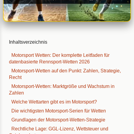
Inhaltsverzeichnis
Motorsport Wetten: Der komplette Leitfaden für
datenbasierte Rennsport-Wetten 2026
Motorsport-Wetten auf den Punkt: Zahlen, Strategie,
Recht
Motorsport-Wetten: Marktgröße und Wachstum in
Zahlen
Welche Wettarten gibt es im Motorsport?
Die wichtigsten Motorsport-Serien für Wetten
Grundlagen der Motorsport-Wetten-Strategie
Rechtliche Lage: GGL-Lizenz, Wettsteuer und