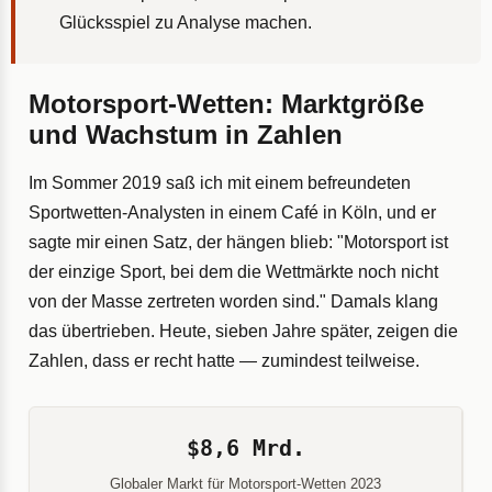
Glücksspiel zu Analyse machen.
Motorsport-Wetten: Marktgröße
und Wachstum in Zahlen
Im Sommer 2019 saß ich mit einem befreundeten
Sportwetten-Analysten in einem Café in Köln, und er
sagte mir einen Satz, der hängen blieb: "Motorsport ist
der einzige Sport, bei dem die Wettmärkte noch nicht
von der Masse zertreten worden sind." Damals klang
das übertrieben. Heute, sieben Jahre später, zeigen die
Zahlen, dass er recht hatte — zumindest teilweise.
$8,6 Mrd.
Globaler Markt für Motorsport-Wetten 2023