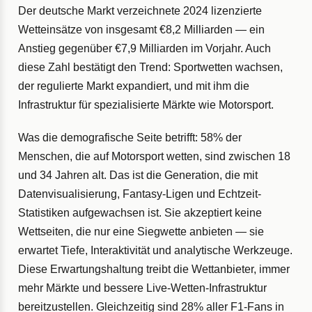
Der deutsche Markt verzeichnete 2024 lizenzierte
Wetteinsätze von insgesamt €8,2 Milliarden — ein
Anstieg gegenüber €7,9 Milliarden im Vorjahr. Auch
diese Zahl bestätigt den Trend: Sportwetten wachsen,
der regulierte Markt expandiert, und mit ihm die
Infrastruktur für spezialisierte Märkte wie Motorsport.
Was die demografische Seite betrifft: 58% der
Menschen, die auf Motorsport wetten, sind zwischen 18
und 34 Jahren alt. Das ist die Generation, die mit
Datenvisualisierung, Fantasy-Ligen und Echtzeit-
Statistiken aufgewachsen ist. Sie akzeptiert keine
Wettseiten, die nur eine Siegwette anbieten — sie
erwartet Tiefe, Interaktivität und analytische Werkzeuge.
Diese Erwartungshaltung treibt die Wettanbieter, immer
mehr Märkte und bessere Live-Wetten-Infrastruktur
bereitzustellen. Gleichzeitig sind 28% aller F1-Fans in