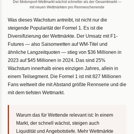
Der Motorsport-Wettmarkt wächst schneller als der Gesamtmarkt —
mit neuen Wettmärkten pro Rennwochenende
Was dieses Wachstum antreibt, ist nicht nur die
steigende Popularität der Formel 1. Es ist die
Diversifizierung der Wettmärkte. Der Umsatz mit F1-
Futures — also Saisonwetten auf WM-Titel und
ähnliche Langzeitquoten — stieg von $36 Millionen in
2023 auf $45 Millionen in 2024. Das sind 25%
Wachstum innerhalb eines einzigen Jahres, allein in
einem Teilsegment. Die Formel 1 ist mit 827 Millionen
Fans weltweit die mit Abstand größte Rennserie und die
mit dem tiefsten Wettmarkt.
Warum das für Wettende relevant ist: In einem
Markt, der schnell wächst, steigen auch
Liquidität und Angebotstiefe. Mehr Wettmärkte