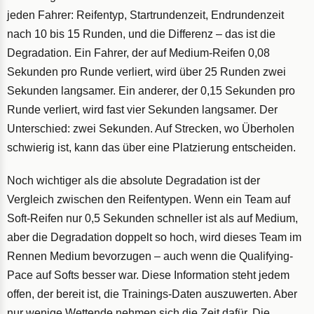
jeden Fahrer: Reifentyp, Startrundenzeit, Endrundenzeit
nach 10 bis 15 Runden, und die Differenz – das ist die
Degradation. Ein Fahrer, der auf Medium-Reifen 0,08
Sekunden pro Runde verliert, wird über 25 Runden zwei
Sekunden langsamer. Ein anderer, der 0,15 Sekunden pro
Runde verliert, wird fast vier Sekunden langsamer. Der
Unterschied: zwei Sekunden. Auf Strecken, wo Überholen
schwierig ist, kann das über eine Platzierung entscheiden.
Noch wichtiger als die absolute Degradation ist der
Vergleich zwischen den Reifentypen. Wenn ein Team auf
Soft-Reifen nur 0,5 Sekunden schneller ist als auf Medium,
aber die Degradation doppelt so hoch, wird dieses Team im
Rennen Medium bevorzugen – auch wenn die Qualifying-
Pace auf Softs besser war. Diese Information steht jedem
offen, der bereit ist, die Trainings-Daten auszuwerten. Aber
nur wenige Wettende nehmen sich die Zeit dafür. Die