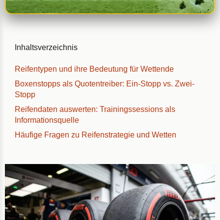
Inhaltsverzeichnis
Reifentypen und ihre Bedeutung für Wettende
Boxenstopps als Quotentreiber: Ein-Stopp vs. Zwei-
Stopp
Reifendaten auswerten: Trainingssessions als
Informationsquelle
Häufige Fragen zu Reifenstrategie und Wetten