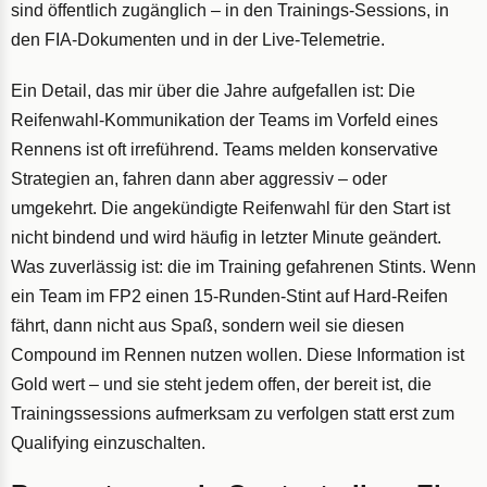
sind öffentlich zugänglich – in den Trainings-Sessions, in
den FIA-Dokumenten und in der Live-Telemetrie.
Ein Detail, das mir über die Jahre aufgefallen ist: Die
Reifenwahl-Kommunikation der Teams im Vorfeld eines
Rennens ist oft irreführend. Teams melden konservative
Strategien an, fahren dann aber aggressiv – oder
umgekehrt. Die angekündigte Reifenwahl für den Start ist
nicht bindend und wird häufig in letzter Minute geändert.
Was zuverlässig ist: die im Training gefahrenen Stints. Wenn
ein Team im FP2 einen 15-Runden-Stint auf Hard-Reifen
fährt, dann nicht aus Spaß, sondern weil sie diesen
Compound im Rennen nutzen wollen. Diese Information ist
Gold wert – und sie steht jedem offen, der bereit ist, die
Trainingssessions aufmerksam zu verfolgen statt erst zum
Qualifying einzuschalten.